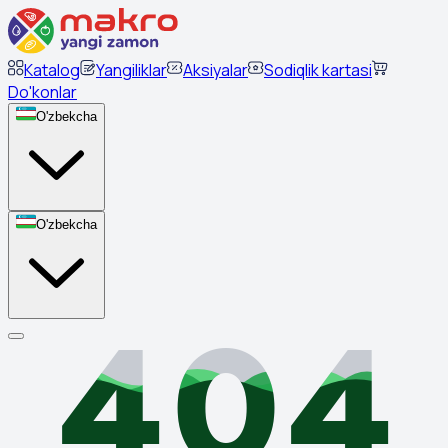
Katalog
Yangiliklar
Aksiyalar
Sodiqlik kartasi
Do'konlar
O'zbekcha
O'zbekcha
404
404