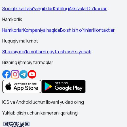
Sodiqlik kartasi
Yangiliklar
Katalog
Aksiyalar
Do'konlar
Hamkorlik
Hamkorlar
Kompaniya haqida
Bo'sh ish o'rinlari
Kontaktlar
Huquqiy ma'lumot
Shaxsiy ma'lumotlarni qayta ishlash siyosati
Bizning ijtimoiy tarmoqlar
iOS va Android uchun ilovani yuklab oling
Yuklab olish uchun kamerani qarating