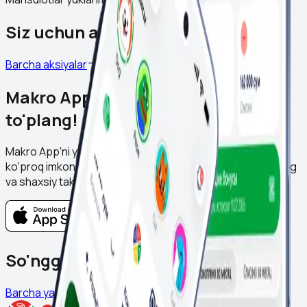
Siz uchun aksiyalar
Barcha aksiyalar
Makro App'ni yuklab oling va Ballar
to'plang!
Makro App'ni yuklab oling va har kungi xaridlardan yanada
ko'proq imkoniyat oling. Ballar to'plang, aksiyalarni kuzating
va shaxsiy takliflarni to'g'ridan-to'g'ri ilovada oching.
So'nggi yangiliklar
Barcha yangiliklar