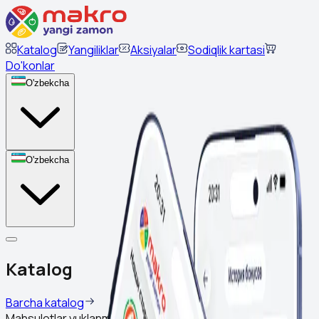
Katalog
Yangiliklar
Aksiyalar
Sodiqlik kartasi
Do'konlar
O'zbekcha
O'zbekcha
Katalog
Barcha katalog
Mahsulotlar yuklanmoqda...