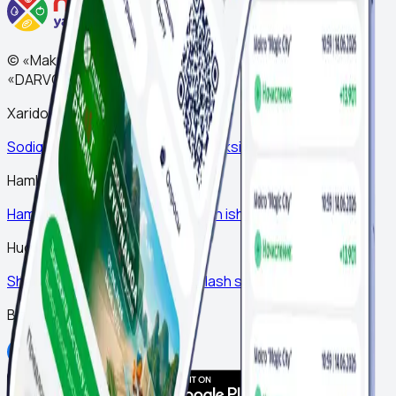
© «Makro» tarmog'ining rasmiy sayti. 2010-2026 MCHJ
«DARVOZA SAVDO»
Xaridorlar uchun
Sodiqlik kartasi
Yangiliklar
Katalog
Aksiyalar
Do'konlar
Hamkorlik
Hamkorlar
Kompaniya haqida
Bo'sh ish o'rinlari
Kontaktlar
Huquqiy ma'lumot
Shaxsiy ma'lumotlarni qayta ishlash siyosati
Bizning ijtimoiy tarmoqlar