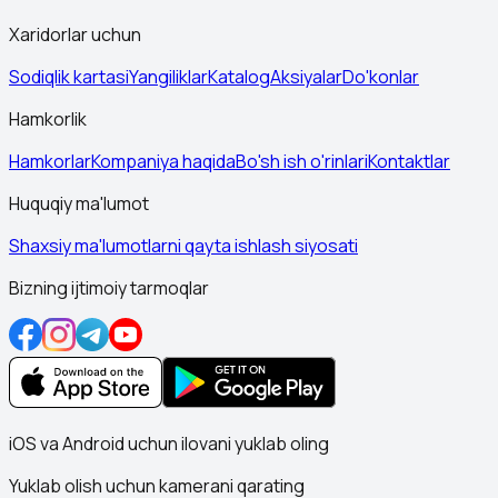
Xaridorlar uchun
Sodiqlik kartasi
Yangiliklar
Katalog
Aksiyalar
Do'konlar
Hamkorlik
Hamkorlar
Kompaniya haqida
Bo'sh ish o'rinlari
Kontaktlar
Huquqiy ma'lumot
Shaxsiy ma'lumotlarni qayta ishlash siyosati
Bizning ijtimoiy tarmoqlar
iOS va Android uchun ilovani yuklab oling
Yuklab olish uchun kamerani qarating